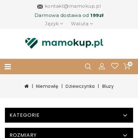
kontakt@mamokup.pl
Darmowa dostawa od
199zł
Język
Waluta
0
Niemowlę
Dziewczynka
Bluzy
KATEGORIE
ROZMIARY